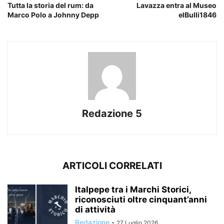
Tutta la storia del rum: da
Lavazza entra al Museo
Marco Polo a Johnny Depp
elBulli1846
Redazione 5
ARTICOLI CORRELATI
Italpepe tra i Marchi Storici,
riconosciuti oltre cinquant’anni
di attività
Redazione
-
27 Luglio 2026