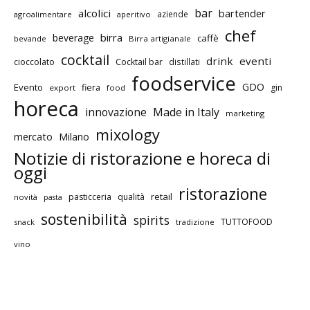
bar
alcolici
bartender
aziende
agroalimentare
aperitivo
chef
birra
beverage
caffè
bevande
Birra artigianale
cocktail
drink
eventi
cioccolato
Cocktail bar
distillati
foodservice
GDO
Evento
fiera
gin
export
food
horeca
innovazione
Made in Italy
marketing
mixology
mercato
Milano
Notizie di ristorazione e horeca di
oggi
ristorazione
retail
pasticceria
qualità
novità
pasta
sostenibilità
spirits
TUTTOFOOD
snack
tradizione
vino