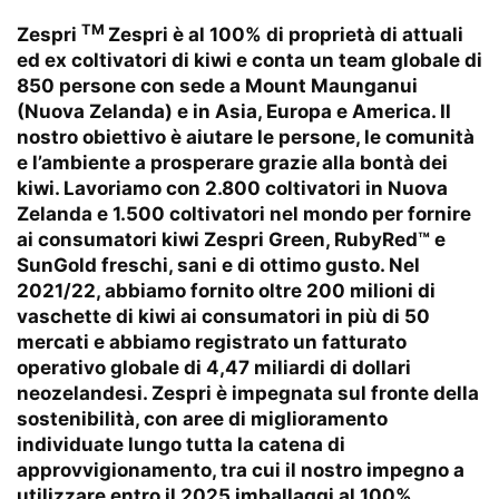
TM
Zespri
Zespri è al 100% di proprietà di attuali
ed ex coltivatori di kiwi e conta un team globale di
850 persone con sede a Mount Maunganui
(Nuova Zelanda) e in Asia, Europa e America. Il
nostro obiettivo è aiutare le persone, le comunità
e l’ambiente a prosperare grazie alla bontà dei
kiwi. Lavoriamo con 2.800 coltivatori in Nuova
Zelanda e 1.500 coltivatori nel mondo per fornire
ai consumatori kiwi Zespri Green, RubyRed™ e
SunGold freschi, sani e di ottimo gusto. Nel
2021/22, abbiamo fornito oltre 200 milioni di
vaschette di kiwi ai consumatori in più di 50
mercati e abbiamo registrato un fatturato
operativo globale di 4,47 miliardi di dollari
neozelandesi. Zespri è impegnata sul fronte della
sostenibilità, con aree di miglioramento
individuate lungo tutta la catena di
approvvigionamento, tra cui il nostro impegno a
utilizzare entro il 2025 imballaggi al 100%