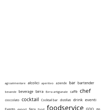
bar
alcolici
bartender
aziende
agroalimentare
aperitivo
chef
birra
beverage
caffè
bevande
Birra artigianale
cocktail
drink
eventi
cioccolato
Cocktail bar
distillati
foodservice
GDO
Evento
fiera
gin
export
food