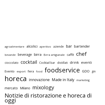
bar
alcolici
bartender
aziende
agroalimentare
aperitivo
chef
birra
beverage
caffè
bevande
Birra artigianale
cocktail
drink
eventi
cioccolato
Cocktail bar
distillati
foodservice
GDO
Evento
fiera
gin
export
food
horeca
innovazione
Made in Italy
marketing
mixology
mercato
Milano
Notizie di ristorazione e horeca di
oggi