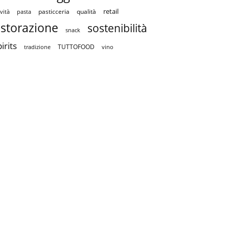
retail
pasticceria
qualità
vità
pasta
istorazione
sostenibilità
snack
irits
TUTTOFOOD
tradizione
vino