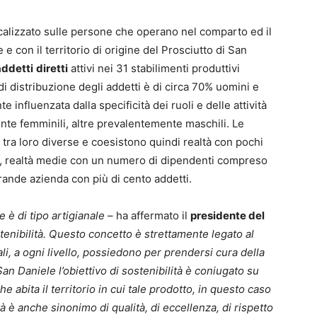
ocalizzato sulle persone che operano nel comparto ed il
 con il territorio di origine del Prosciutto di San
addetti
diretti
attivi nei 31 stabilimenti produttivi
 di distribuzione degli addetti è di circa 70% uomini e
nfluenzata dalla specificità dei ruoli e delle attività
mente femminili, altre prevalentemente maschili. Le
ra loro diverse e coesistono quindi realtà con pochi
, realtà medie con un numero di dipendenti compreso
grande azienda con più di cento addetti.
 è di tipo artigianale
– ha affermato il
presidente del
stenibilità. Questo concetto è strettamente legato al
li, a ogni livello, possiedono per prendersi cura della
an Daniele l’obiettivo di sostenibilità è coniugato su
 abita il territorio in cui tale prodotto, in questo caso
tà è anche sinonimo di qualità, di eccellenza, di rispetto