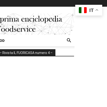
IT
OOD
– Rivista IL FUORICASA numero 4 –