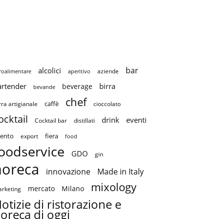
bar
alcolici
aziende
roalimentare
aperitivo
artender
birra
beverage
bevande
chef
caffè
cioccolato
rra artigianale
ocktail
drink
eventi
Cocktail bar
distillati
ento
fiera
export
food
oodservice
GDO
gin
horeca
innovazione
Made in Italy
mixology
mercato
Milano
rketing
otizie di ristorazione e
oreca di oggi