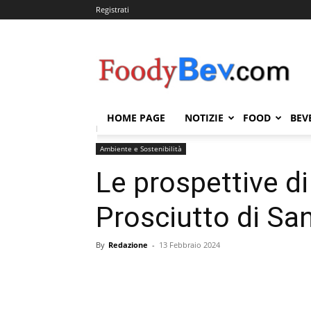
Registrati
FOODYBEV.COM
HOME PAGE
NOTIZIE
FOOD
BEV
Home
Ambiente e Sostenibilità
Le prospettive di s
Ambiente e Sostenibilità
Le prospettive di
Prosciutto di Sa
By
Redazione
-
13 Febbraio 2024
Condividi