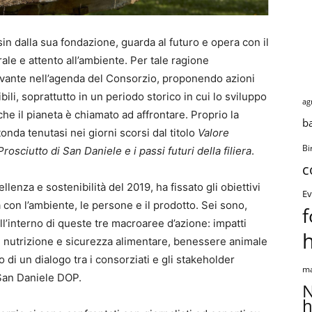
 sin dalla sua fondazione, guarda al futuro e opera con il
ale e attento all’ambiente. Per tale ragione
vante nell’agenda del Consorzio, proponendo azioni
i, soprattutto in un periodo storico in cui lo sviluppo
ag
he il pianeta è chiamato ad affrontare. Proprio la
b
otonda tenutasi nei giorni scorsi dal titolo
Valore
Bi
rosciutto di San Daniele e i passi futuri della filiera
.
c
llenza e sostenibilità del 2019, ha fissato gli obiettivi
Ev
con l’ambiente, le persone e il prodotto. Sei sono,
f
ll’interno di queste tre macroaree d’azione: impatti
à, nutrizione e sicurezza alimentare, benessere animale
utto di un dialogo tra i consorziati e gli stakeholder
ma
l San Daniele DOP.
N
h