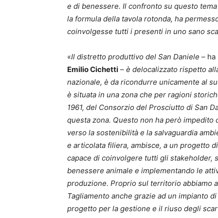
e di benessere. Il confronto su questo tema
la formula della tavola rotonda, ha permess
coinvolgesse tutti i presenti in uno sano sc
«
Il distretto produttivo del San Daniele
– ha 
Emilio Cichetti
–
è delocalizzato rispetto a
nazionale, è da ricondurre unicamente al suo 
è situata in una zona che per ragioni storic
1961, del Consorzio del Prosciutto di San Da
questa zona. Questo non ha però impedito di 
verso la sostenibilità e la salvaguardia amb
e articolata filiera, ambisce, a un progetto d
capace di coinvolgere tutti gli stakeholder, s
benessere animale e implementando le attività 
produzione. Proprio sul territorio abbiamo a
Tagliamento anche grazie ad un impianto di
progetto per la gestione e il riuso degli scart