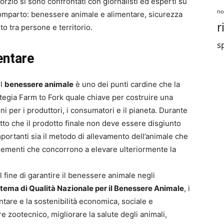
orzio si sono confrontati con giornalisti ed esperti su
no
 comparto: benessere animale e alimentare, sicurezza
r
rto tra persone e territorio.
sp
entare
il
benessere animale
è uno dei punti cardine che la
egia Farm to Fork quale chiave per costruire una
ni per i produttori, i consumatori e il pianeta. Durante
etto che il prodotto finale non deve essere disgiunto
mportanti sia il metodo di allevamento dell’animale che
lementi che concorrono a elevare ulteriormente la
l fine di garantire il benessere animale negli
stema di Qualità Nazionale per il Benessere Animale
, i
entare e la sostenibilità economica, sociale e
e zootecnico, migliorare la salute degli animali,