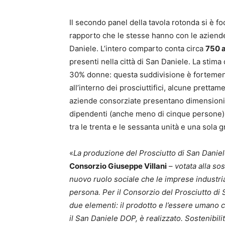
Il secondo panel della tavola rotonda si è f
rapporto che le stesse hanno con le aziende e
Daniele. L’intero comparto conta circa
750 
presenti nella città di San Daniele. La stima
30% donne: questa suddivisione è fortemente i
all’interno dei prosciuttifici, alcune pretta
aziende consorziate presentano dimensioni t
dipendenti (anche meno di cinque persone)
tra le trenta e le sessanta unità e una sola 
«
La produzione del Prosciutto di San Daniele
Consorzio Giuseppe Villani
–
votata alla so
nuovo ruolo sociale che le imprese industria
persona. Per il Consorzio del Prosciutto di S
due elementi: il prodotto e l’essere umano che
il San Daniele DOP, è realizzato. Sostenibili