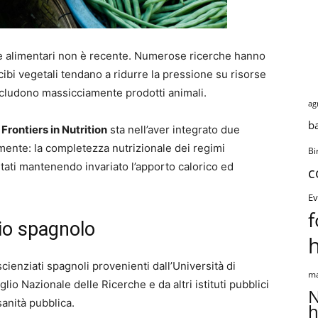
elte alimentari non è recente. Numerose ricerche hanno
 cibi vegetali tendano a ridurre la pressione su risorse
includono massicciamente prodotti animali.
ag
b
u
Frontiers in Nutrition
sta nell’aver integrato due
ente: la completezza nutrizionale dei regimi
Bi
ntati mantenendo invariato l’apporto calorico ed
c
Ev
f
io spagnolo
cienziati spagnoli provenienti dall’Università di
ma
glio Nazionale delle Ricerche e da altri istituti pubblici
N
sanità pubblica.
h