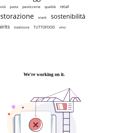
retail
pasticceria
qualità
vità
pasta
istorazione
sostenibilità
snack
irits
TUTTOFOOD
tradizione
vino