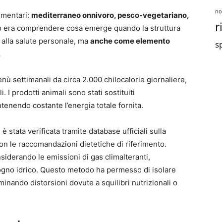
no
limentari:
mediterraneo onnivoro, pesco-vegetariano,
r
ivo era comprendere cosa emerge quando la struttura
 alla salute personale, ma
anche come elemento
sp
.
enù settimanali da circa 2.000 chilocalorie giornaliere,
i. I prodotti animali sono stati sostituiti
enendo costante l’energia totale fornita.
è stata verificata tramite database ufficiali sulla
on le raccomandazioni dietetiche di riferimento.
siderando le emissioni di gas climalteranti,
isogno idrico. Questo metodo ha permesso di isolare
liminando distorsioni dovute a squilibri nutrizionali o