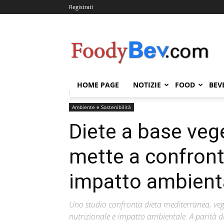
Registrati
FOODYBEV.COM
HOME PAGE
NOTIZIE
FOOD
BEV
Home
Ambiente e Sostenibilità
Diete a base vegeta
Ambiente e Sostenibilità
Diete a base vege
mette a confront
impatto ambient
Uno studio confronta dieta mediterranea, ve
nutrizionale e impatto ambientale. A parità d