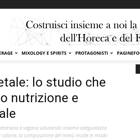
ERAGE
MIXOLOGY E SPIRITS
PROTAGONISTI
PAGINEF
le: lo studio che mette a confronto nutrizione e...
tale: lo studio che
o nutrizione e
ale
getariana e vegana valutando insieme adeguatezza
i calorie, la composizione del menù incide in modo