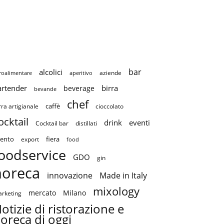
bar
alcolici
aziende
roalimentare
aperitivo
artender
birra
beverage
bevande
chef
caffè
cioccolato
rra artigianale
ocktail
drink
eventi
Cocktail bar
distillati
ento
fiera
export
food
oodservice
GDO
gin
horeca
innovazione
Made in Italy
mixology
mercato
Milano
rketing
otizie di ristorazione e
oreca di oggi