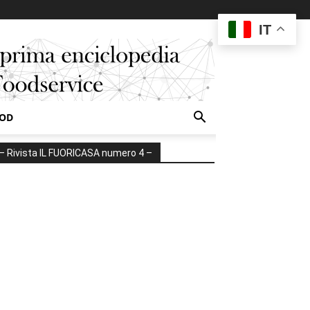
IT
OOD
– Rivista IL FUORICASA numero 4 –