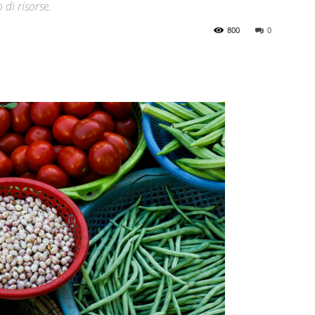
 di risorse.
800
0