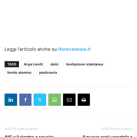
Leggi l’articolo anche su
Horecanews.it
TAGS
Ar.pa Lieviti
dolci
lievitazione istantanea
lievito atomico
pasticceria
Articolo precedente
Articolo succesivo
AIC e il rientro a scuola:
Il nuovo ragù vegetale a