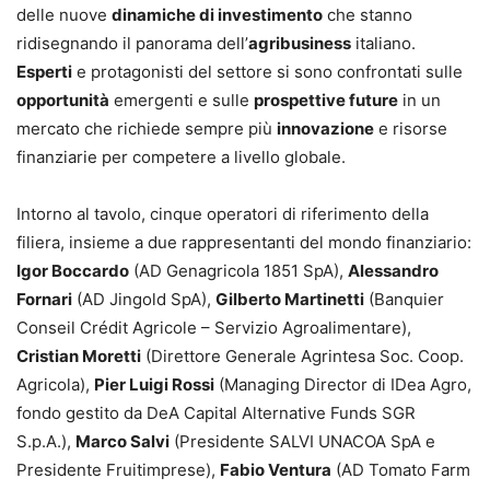
delle nuove
dinamiche di investimento
che stanno
ridisegnando il panorama dell’
agribusiness
italiano.
Esperti
e protagonisti del settore si sono confrontati sulle
opportunità
emergenti e sulle
prospettive future
in un
mercato che richiede sempre più
innovazione
e risorse
finanziarie per competere a livello globale.
Intorno al tavolo, cinque operatori di riferimento della
filiera, insieme a due rappresentanti del mondo finanziario:
Igor Boccardo
(AD Genagricola 1851 SpA),
Alessandro
Fornari
(AD Jingold SpA),
Gilberto Martinetti
(Banquier
Conseil Crédit Agricole – Servizio Agroalimentare),
Cristian Moretti
(Direttore Generale Agrintesa Soc. Coop.
Agricola),
Pier Luigi Rossi
(Managing Director di IDea Agro,
fondo gestito da DeA Capital Alternative Funds SGR
S.p.A.),
Marco Salvi
(Presidente SALVI UNACOA SpA e
Presidente Fruitimprese),
Fabio Ventura
(AD Tomato Farm