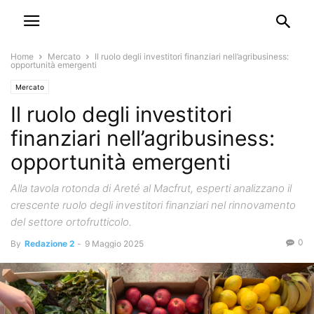
Home
Mercato
Il ruolo degli investitori finanziari nell’agribusiness:
opportunità emergenti
Mercato
Il ruolo degli investitori
finanziari nell’agribusiness:
opportunità emergenti
Alla tavola rotonda di Areté al Macfrut, esperti analizzano il
crescente ruolo degli investitori finanziari nel rinnovamento
del settore ortofrutticolo.
0
By
Redazione 2
-
9 Maggio 2025