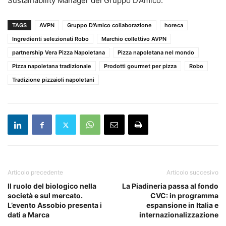
Sustainability Manager del Gruppo D’Amico.
TAGS
AVPN
Gruppo D'Amico collaborazione
horeca
Ingredienti selezionati Robo
Marchio collettivo AVPN
partnership Vera Pizza Napoletana
Pizza napoletana nel mondo
Pizza napoletana tradizionale
Prodotti gourmet per pizza
Robo
Tradizione pizzaioli napoletani
Articolo precedente
Articolo succesivo
Il ruolo del biologico nella
La Piadineria passa al fondo
società e sul mercato.
CVC: in programma
L’evento Assobio presenta i
espansione in Italia e
dati a Marca
internazionalizzazione