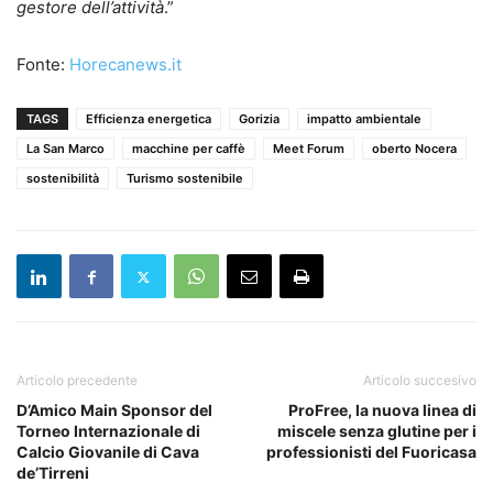
gestore dell’attività
.”
Fonte:
Horecanews.it
TAGS
Efficienza energetica
Gorizia
impatto ambientale
La San Marco
macchine per caffè
Meet Forum
oberto Nocera
sostenibilità
Turismo sostenibile
Articolo precedente
Articolo succesivo
D’Amico Main Sponsor del
ProFree, la nuova linea di
Torneo Internazionale di
miscele senza glutine per i
Calcio Giovanile di Cava
professionisti del Fuoricasa
de’Tirreni