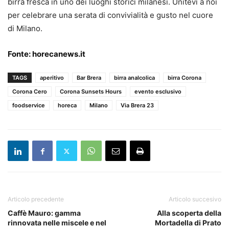
birra fresca in uno dei luoghi storici milanesi. Unitevi a noi
per celebrare una serata di convivialità e gusto nel cuore
di Milano.
Fonte:
horecanews.it
TAGS
aperitivo
Bar Brera
birra analcolica
birra Corona
Corona Cero
Corona Sunsets Hours
evento esclusivo
foodservice
horeca
Milano
Via Brera 23
Articolo precedente
Articolo succesivo
Caffè Mauro: gamma
Alla scoperta della
rinnovata nelle miscele e nel
Mortadella di Prato