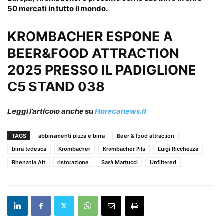
50 mercati in tutto il mondo.
KROMBACHER
ESPONE A
BEER&FOOD ATTRACTION
2025 PRESSO IL PADIGLIONE
C5 STAND 038
Leggi l’articolo anche su
Horecanews.it
TAGS
abbinamenti pizza e birra
Beer & food attraction
birra tedesca
Krombacher
Krombacher Pils
Luigi Ricchezza
Rhenania Alt
ristorazione
Sasà Martucci
Unfiltered