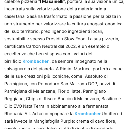
celebre pizzeria “
I Masanielli
”, porterà la sua visione unica,
incentrata sulla valorizzazione della materia prima
casertana. Sasà ha trasformato la passione per la pizza in
uno strumento per valorizzare la cultura enogastronomica
del suo territorio, prediligendo ingredienti locali,
sostenibili e spesso Presidio Slow Food. La sua pizzeria,
certificata Carbon Neutral dal 2022, è un esempio di
eccellenza che ben si sposa con i valori del
birrificio
Krombacher
, da sempre impegnato nella
salvaguardia del pianeta. A Rimini Martucci porterà alcune
delle sue creazioni più iconiche, come l’Assoluto di
Parmigiana, con Pomodoro San Marzano DOP, pezzi di
Parmigiana di Melanzane, Fior di latte, Parmigiano
Reggiano, Chips di Riso e Buccia di Melanzana, Basilico e
Olio EVO Nata Terra in abbinamento alla fermentata
Rhenania Alt. Ad accompagnare la
Krombacher
Unfiltered
sarà invece la Mangiafoglia Purple: crema di cavolfiore,
cavolo rosso in agrodolce, ciuffi di ricotta di mandorle,