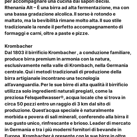
per accompagnare una cucina dai sapori decisi.
Rhenania Alt – È una birra ad alta fermentazione, ma con
una bassa gradazione alcolica. Il sorso è rotondo e
maltato, ma la bevibilità rimane molto alta. Il suo stile
tradizionale la rende il perfetto accompagnamento di
formaggi e carni, oltre a paste e pizze.
Krombacher
Dal 1803 il birrificio
Krombacher
, a conduzione familiare,
produce birra premium in armonia con la natura,
esclusivamente nella valle di Krombach, nella Germania
centrale. Qui i metodi tradizionali di produzione della
birra artigianale incontrano una tecnologia
all’avanguardia. Per le sue birre di alta qualità il birrificio
utilizza solo ingredienti naturali pregiati, come la
preziosa Felsquellwasser®, acqua locale che si trova in
circa 50 pozzi entro un raggio di 3 km dal sito di
produzione. Quest’acqua speciale è naturalmente
morbida e povera di sali minerali, conferendo alla birra il
suo gusto unico, rinfrescante e brioso. Leader di mercato
in Germania e tra i più moderni fornitori di bevande in
Europa,
Krombacher
è presente con le sue birre in oltre