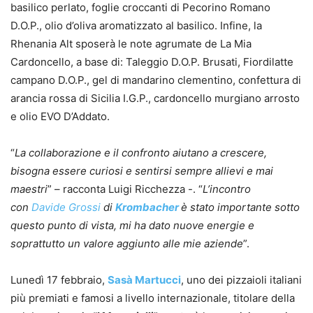
basilico perlato, foglie croccanti di Pecorino Romano
D.O.P., olio d’oliva aromatizzato al basilico. Infine, la
Rhenania Alt sposerà le note agrumate de La Mia
Cardoncello, a base di: Taleggio D.O.P. Brusati, Fiordilatte
campano D.O.P., gel di mandarino clementino, confettura di
arancia rossa di Sicilia I.G.P., cardoncello murgiano arrosto
e olio EVO D’Addato.
“
La collaborazione e il confronto aiutano a crescere,
bisogna essere curiosi e sentirsi sempre allievi e mai
maestri
” – racconta Luigi Ricchezza -. “
L’incontro
con
Davide Grossi
di
Krombacher
è stato importante sotto
questo punto di vista, mi ha dato nuove energie e
soprattutto un valore aggiunto alle mie aziende
”.
Lunedì 17 febbraio,
Sasà Martucci
, uno dei pizzaioli italiani
più premiati e famosi a livello internazionale, titolare della