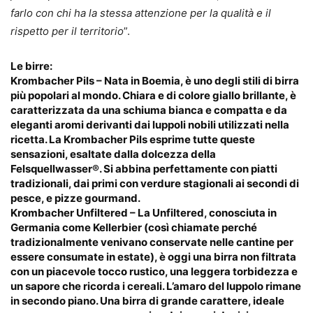
farlo con chi ha la stessa attenzione per la qualità e il
rispetto per il territorio
”.
Le birre:
Krombacher
Pils – Nata in Boemia, è uno degli stili di birra
più popolari al mondo. Chiara e di colore giallo brillante, è
caratterizzata da una schiuma bianca e compatta e da
eleganti aromi derivanti dai luppoli nobili utilizzati nella
ricetta. La
Krombacher
Pils esprime tutte queste
sensazioni, esaltate dalla dolcezza della
Felsquellwasser®. Si abbina perfettamente con piatti
tradizionali, dai primi con verdure stagionali ai secondi di
pesce, e pizze gourmand.
Krombacher
Unfiltered – La Unfiltered, conosciuta in
Germania come Kellerbier (così chiamate perché
tradizionalmente venivano conservate nelle cantine per
essere consumate in estate), è oggi una birra non filtrata
con un piacevole tocco rustico, una leggera torbidezza e
un sapore che ricorda i cereali. L’amaro del luppolo rimane
in secondo piano. Una birra di grande carattere, ideale