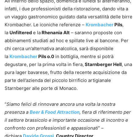
All’interno dello spazio, domenica e lunedì si alterneranno,
infatti, i due professionisti della ristorazione, dando vita a
un viaggio gastronomico guidato dalla versatilità delle birre
Krombacher. Le iconiche referenze –
Krombacher
Pils
,
la
Unfiltered
e la
Rhenania Alt
– saranno proposte con
abbinamenti studiati ad hoc e spillate live al bancone. Per
chi cerca un’alternativa analcolica, sarà disponibile
la
Krombacher
Pils o.0
in bottiglia, mentre si potrà
degustare, per la prima volta in fiera,
Starnberger Hell
, una
pura lager bavarese, frutto della recente acquisizione da
parte dell’azienda del piccolo birrificio artigianale
Starnberger alle porte di Monaco.
“
Siamo felici di rinnovare ancora una volta la nostra
presenza a
Beer & Food Attraction
, fiera di riferimento per
il settore brassicolo e importante occasione di incontro e
confronto con professionisti e appassionati
” –
dichiara
Davide Grossi
, Country Director