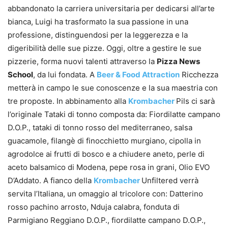
abbandonato la carriera universitaria per dedicarsi all’arte
bianca, Luigi ha trasformato la sua passione in una
professione, distinguendosi per la leggerezza e la
digeribilità delle sue pizze. Oggi, oltre a gestire le sue
pizzerie, forma nuovi talenti attraverso la
Pizza News
School
, da lui fondata. A
Beer & Food Attraction
Ricchezza
metterà in campo le sue conoscenze e la sua maestria con
tre proposte. In abbinamento alla
Krombacher
Pils ci sarà
l’originale Tataki di tonno composta da: Fiordilatte campano
D.O.P., tataki di tonno rosso del mediterraneo, salsa
guacamole, filangè di finocchietto murgiano, cipolla in
agrodolce ai frutti di bosco e a chiudere aneto, perle di
aceto balsamico di Modena, pepe rosa in grani, Olio EVO
D’Addato. A fianco della
Krombacher
Unfiltered verrà
servita l’Italiana, un omaggio al tricolore con: Datterino
rosso pachino arrosto, Nduja calabra, fonduta di
Parmigiano Reggiano D.O.P., fiordilatte campano D.O.P.,