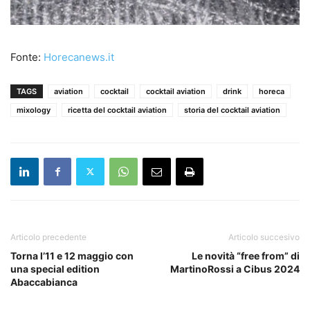
Fonte:
Horecanews.it
TAGS
aviation
cocktail
cocktail aviation
drink
horeca
mixology
ricetta del cocktail aviation
storia del cocktail aviation
Articolo precedente
Articolo succesivo
Torna l’11 e 12 maggio con
Le novità “free from” di
una special edition
MartinoRossi a Cibus 2024
Abaccabianca