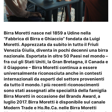
Birra Moretti nasce nel 1859 a Udine nella
“Fabbrica di Birra e Ghiaccio” fondata da Luigi
Moretti. Apprezzata da subito in tutto il Friuli
Venezia Giulia, diventa in pochi decenni una birra
nazionale. Esportata in oltre 50 Paesi nel mondo –
fra cui gli Stati Uniti, la Gran Bretagna, il Canada e
il Giappone – Birra Moretti continua a essere
universalmente riconosciuta anche in contesti
internazionali da esperti del settore provenienti
da tutto il mondo. I più recenti riconoscimenti
sono stati assegnati alle specialità della famiglia
Birra Moretti in occasione del Brands Award, a
luglio 2017. Birra Moretti è disponibile sul canale
Modern Trade e Ho.Re.Ca. nelle Birra Moretti