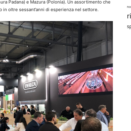
nura Padana) e Mazura (Polonia). Un assortimento che
no
in oltre sessant’anni di esperienza nel settore.
r
sp