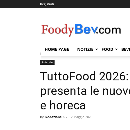
Registrati
FOODYBEV.COM
HOME PAGE
NOTIZIE
FOOD
BEV
Home
Aziende
TuttoFood 2026: Gruppo Cremonini 
Aziende
TuttoFood 2026:
presenta le nuove
e horeca
By
Redazione 5
-
12 Maggio 2026