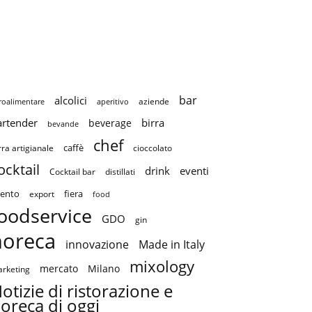
bar
alcolici
aziende
roalimentare
aperitivo
artender
birra
beverage
bevande
chef
caffè
cioccolato
rra artigianale
ocktail
drink
eventi
Cocktail bar
distillati
ento
fiera
export
food
oodservice
GDO
gin
horeca
innovazione
Made in Italy
mixology
mercato
Milano
rketing
otizie di ristorazione e
oreca di oggi