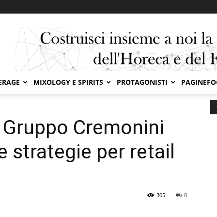
ERAGE
MIXOLOGY E SPIRITS
PROTAGONISTI
PAGINEF
presenta le nuove strategie per retail e horeca
 Gruppo Cremonini
 strategie per retail
305
0