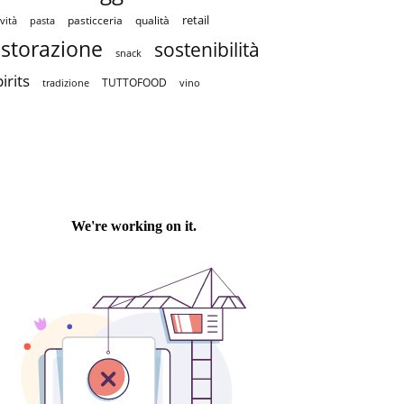
retail
pasticceria
qualità
vità
pasta
istorazione
sostenibilità
snack
irits
TUTTOFOOD
tradizione
vino