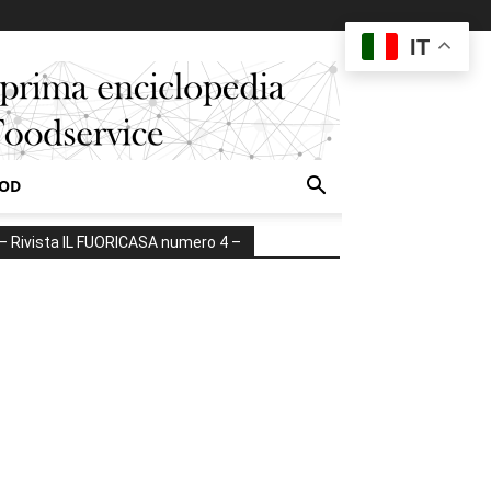
IT
OOD
– Rivista IL FUORICASA numero 4 –