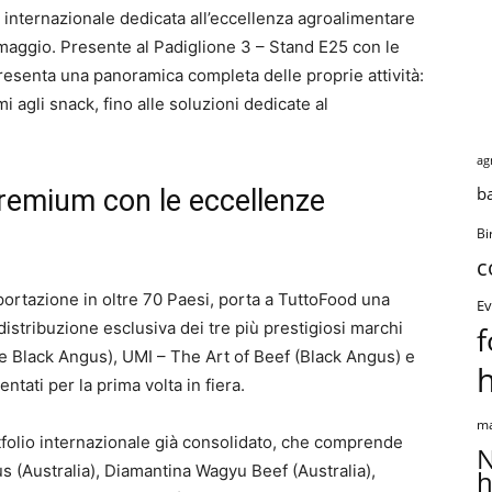
 internazionale dedicata all’eccellenza agroalimentare
maggio. Presente al Padiglione 3 – Stand E25 con le
presenta una panoramica completa delle proprie attività:
i agli snack, fino alle soluzioni dedicate al
ag
b
 premium con le eccellenze
Bi
c
esportazione in oltre 70 Paesi, porta a TuttoFood una
Ev
distribuzione esclusiva dei tre più prestigiosi marchi
f
e Black Angus), UMI – The Art of Beef (Black Angus) e
ti per la prima volta in fiera.
ma
folio internazionale già consolidato, che comprende
N
 (Australia), Diamantina Wagyu Beef (Australia),
h