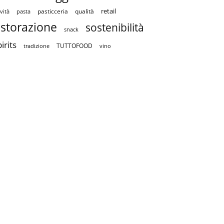
retail
pasticceria
qualità
vità
pasta
istorazione
sostenibilità
snack
irits
TUTTOFOOD
tradizione
vino