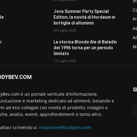
In
C
Jova Summer Party Special
le
Edition, la novità di Hordeum in
P
bottiglia di alluminio
As
28 Luglio 2026
Am
i
La storica Blonde Ale di Baladin
M
del 1996 torna per un periodo
limitato
13 Luglio 2026
ODYBEV.COM
S
yBev.com è un portale verticale d'informazione,
nicazione e marketing dedicato ad alimenti, bevande e
emi ad essi collegati con novità di prodotto, indagini e
rche, analisi, eventi, approfondimenti e tanto altro.
attaci scrivendo a:
redazione@foodybev.com