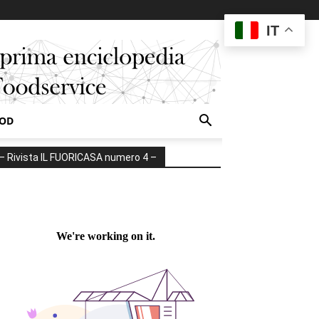
IT
OOD
– Rivista IL FUORICASA numero 4 –