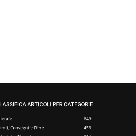
LASSIFICA ARTICOLI PER CATEGORIE
ziende
649
enti, Convegni e Fiere
453