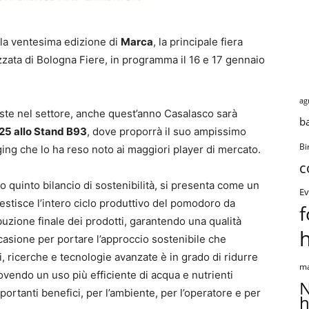
alla ventesima edizione di
Marca
, la principale fiera
zzata di Bologna Fiere, in programma il 16 e 17 gennaio
ag
veste nel settore, anche quest’anno Casalasco sarà
b
 25 allo Stand B93
, dove proporrà il suo ampissimo
Bi
ging che lo ha reso noto ai maggiori player di mercato.
c
o quinto bilancio di sostenibilità, si presenta come un
Ev
stisce l’intero ciclo produttivo del pomodoro da
f
ibuzione finale dei prodotti, garantendo una qualità
asione per portare l’approccio sostenibile che
i, ricerche e tecnologie avanzate è in grado di ridurre
ma
uovendo un uso più efficiente di acqua e nutrienti
N
mportanti benefici, per l’ambiente, per l’operatore e per
h