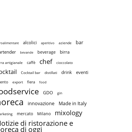
bar
alcolici
aziende
roalimentare
aperitivo
artender
birra
beverage
bevande
chef
caffè
cioccolato
rra artigianale
ocktail
drink
eventi
Cocktail bar
distillati
ento
fiera
export
food
oodservice
GDO
gin
horeca
innovazione
Made in Italy
mixology
mercato
Milano
rketing
otizie di ristorazione e
oreca di oggi