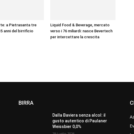
te: a Pietrasanta tre
Liquid Food & Beverage, mercato
15 anni del birrificio
verso i 76 miliardi: nasce Bevertech
per intercettare la crescita
BIRRA
C
Dalla Baviera senza alcol: il
A
gusto autentico di Paulaner
Ev
Weissbier 0,0%
29 Luglio 2026