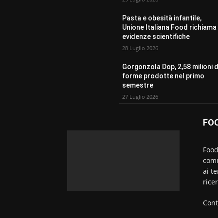
Pasta e obesità infantile,
Unione Italiana Food richiama 
evidenze scientifiche
28 Luglio 2026
Gorgonzola Dop, 2,58 milioni d
forme prodotte nel primo
semestre
27 Luglio 2026
FO
Food
comu
ai t
rice
Cont