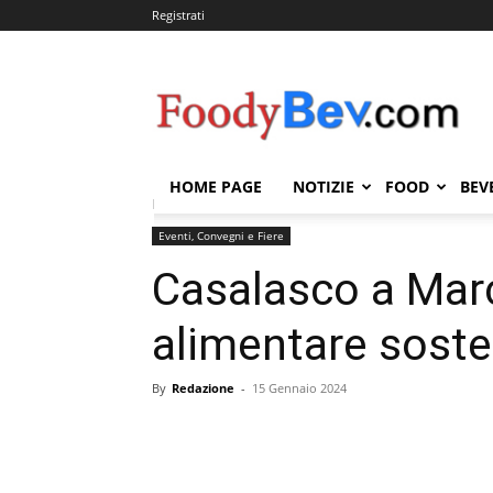
Registrati
FOODYBEV.COM
HOME PAGE
NOTIZIE
FOOD
BEV
Home
Eventi, Convegni e Fiere
Casalasco a Marca 
Eventi, Convegni e Fiere
Casalasco a Marc
alimentare soste
By
Redazione
-
15 Gennaio 2024
Condividi