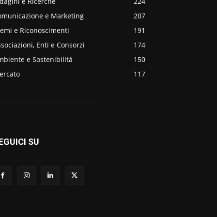
dagini e Ricerche
224
omunicazione e Marketing
207
remi e Riconoscimenti
191
sociazioni, Enti e Consorzi
174
biente e Sostenibilità
150
ercato
117
EGUICI SU