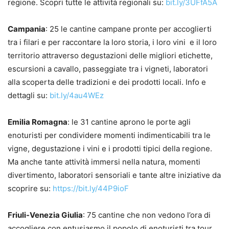
regione. Scopri tutte le attività regionali su:
bit.ly/3UFfA5A
Campania
: 25 le cantine campane pronte per accoglierti
tra i filari e per raccontare la loro storia, i loro vini e il loro
territorio attraverso degustazioni delle migliori etichette,
escursioni a cavallo, passeggiate tra i vigneti, laboratori
alla scoperta delle tradizioni e dei prodotti locali. Info e
dettagli su:
bit.ly/4au4WEz
Emilia Romagna
: le 31 cantine aprono le porte agli
enoturisti per condividere momenti indimenticabili tra le
vigne, degustazione i vini e i prodotti tipici della regione.
Ma anche tante attività immersi nella natura, momenti
divertimento, laboratori sensoriali e tante altre iniziative da
scoprire su:
https://bit.ly/44P9ioF
Friuli-Venezia Giulia
: 75 cantine che non vedono l’ora di
accogliere con entusiasmo il popolo di enoturisti tra tour