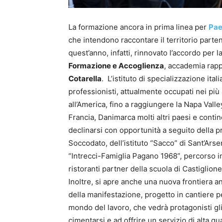
La formazione ancora in prima linea per
Pae
che intendono raccontare il territorio parten
quest’anno, infatti, rinnovato l’accordo per l
Formazione e Accoglienza
, accademia rapp
Cotarella
. L’istituto di specializzazione ita
professionisti, attualmente occupati nei più ac
all’America, fino a raggiungere la Napa Val
Francia, Danimarca molti altri paesi e contin
declinarsi con opportunità a seguito della
Soccodato, dell’istituto “Sacco” di Sant’Arse
“Intrecci-Famiglia Pagano 1968”, percorso int
ristoranti partner della scuola di Castiglione
Inoltre, si apre anche una nuova frontiera a
della manifestazione, progetto in cantiere pe
mondo del lavoro, che vedrà protagonisti gl
cimentarsi e ad offrire un servizio di alta qu