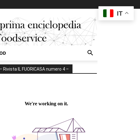
IT
OOD
– Rivista IL FUORICASA numero 4 –