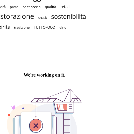
retail
pasticceria
qualità
vità
pasta
istorazione
sostenibilità
snack
irits
TUTTOFOOD
tradizione
vino