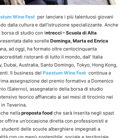
stum Wine Fest
per lanciare i più talentuosi giovani
do dalla cultura e dall’istruzione specializzante. Anche
a borsa di studio con l
ntrecci – Scuola di Alta
resentata dalle sorelle
Dominga, Marta ed Enrica
liana, ad oggi, ha formato oltre centocinquanta
creditati ristoranti di tutto il mondo, dall’ Italia
ley, Dubai, Australia, Santo Domingo, Tokyo, Hong Kong,
enti. Il business del
Paestum Wine Fest
continua a
 prima assegnazione del premio formativo a Domenico
nio (Salerno), assegnatario della borsa di studio
ensivo teorico affiancato ai sei mesi di tirocinio nei
 in Teverina.
nche nella
proposta food
che sarà inserita negli spazi
r offrire un’occasione diretta con professionisti e
i studenti delle scuole alberghiere impegnati a
alità con un menù sostenibile, sociale e territoriale.