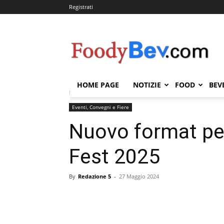
Registrati
FOODYBEV.COM
HOME PAGE
NOTIZIE
FOOD
BEV
Home
Eventi, Convegni e Fiere
Nuovo format per 
Eventi, Convegni e Fiere
Nuovo format pe
Fest 2025
By
Redazione 5
-
27 Maggio 2024
Condividi