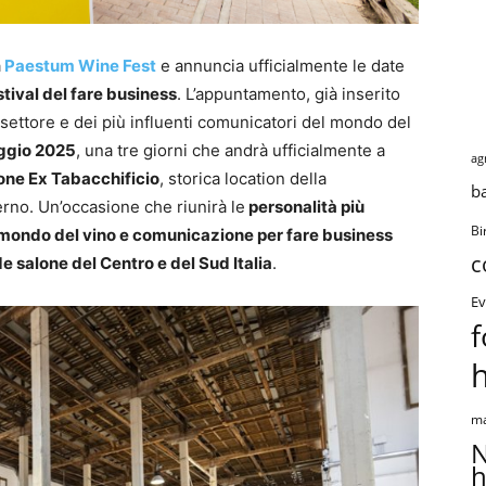
a
Paestum Wine Fest
e annuncia ufficialmente le date
stival del fare business
. L’appuntamento, già inserito
 settore e dei più influenti comunicatori del mondo del
aggio 2025
, una tre giorni che andrà ufficialmente a
ag
ne Ex Tabacchificio
, storica location della
b
erno. Un’occasione che riunirà le
personalità più
Bi
 mondo del vino e comunicazione per fare business
c
de salone del Centro e del Sud Italia
.
Ev
f
ma
N
h