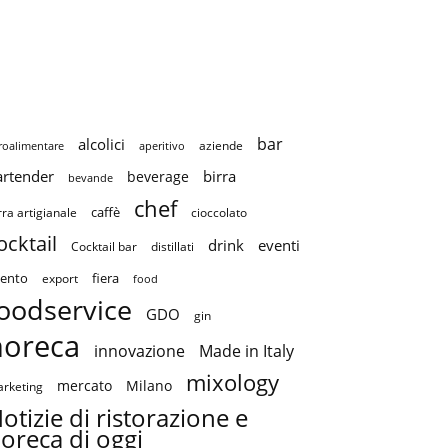
bar
alcolici
aziende
roalimentare
aperitivo
artender
birra
beverage
bevande
chef
caffè
cioccolato
rra artigianale
ocktail
drink
eventi
Cocktail bar
distillati
ento
fiera
export
food
oodservice
GDO
gin
horeca
innovazione
Made in Italy
mixology
mercato
Milano
rketing
otizie di ristorazione e
oreca di oggi