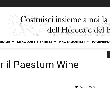
ERAGE
MIXOLOGY E SPIRITS
PROTAGONISTI
PAGINEF
il Paestum Wine Fest 2025
r il Paestum Wine
707
0