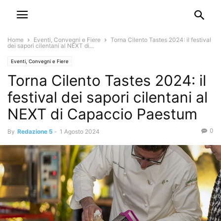
Home
Eventi, Convegni e Fiere
Torna Cilento Tastes 2024: il festival
dei sapori cilentani al NEXT di...
Eventi, Convegni e Fiere
Torna Cilento Tastes 2024: il
festival dei sapori cilentani al
NEXT di Capaccio Paestum
0
By
Redazione 5
-
1 Agosto 2024