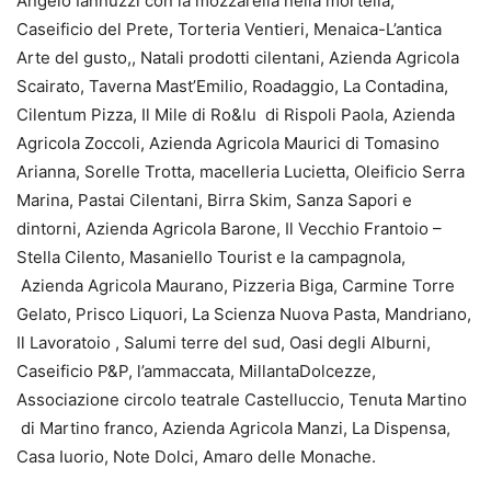
Angelo Iannuzzi con la mozzarella nella mortella,
Caseificio del Prete, Torteria Ventieri, Menaica-L’antica
Arte del gusto,, Natali prodotti cilentani, Azienda Agricola
Scairato, Taverna Mast’Emilio, Roadaggio, La Contadina,
Cilentum Pizza, Il Mile di Ro&lu di Rispoli Paola, Azienda
Agricola Zoccoli, Azienda Agricola Maurici di Tomasino
Arianna, Sorelle Trotta, macelleria Lucietta, Oleificio Serra
Marina, Pastai Cilentani, Birra Skim, Sanza Sapori e
dintorni, Azienda Agricola Barone, Il Vecchio Frantoio –
Stella Cilento, Masaniello Tourist e la campagnola,
Azienda Agricola Maurano, Pizzeria Biga, Carmine Torre
Gelato, Prisco Liquori, La Scienza Nuova Pasta, Mandriano,
Il Lavoratoio , Salumi terre del sud, Oasi degli Alburni,
Caseificio P&P, l’ammaccata, MillantaDolcezze,
Associazione circolo teatrale Castelluccio, Tenuta Martino
di Martino franco, Azienda Agricola Manzi, La Dispensa,
Casa Iuorio, Note Dolci, Amaro delle Monache.