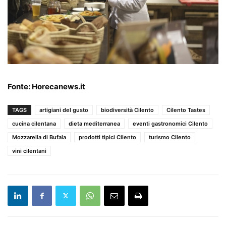
Fonte:
Horecanews.it
TAGS
artigiani del gusto
biodiversità Cilento
Cilento Tastes
cucina cilentana
dieta mediterranea
eventi gastronomici Cilento
Mozzarella di Bufala
prodotti tipici Cilento
turismo Cilento
vini cilentani